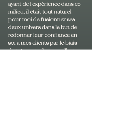
ayant de l'expérience dans ce
milieu, il était tout naturel
pour moi de fusionner ses
deux univers dans le but de
redonner leur confiance en
soi a mes clients par le biais
du tatouage, du maquillage
permanent mais aussi de la
reconstruction
dermographique.
Derrière chaque tatouage, se
cachent des personnes
formidables avec des histoires
passionnantes. Au grès de
mes rencontres avec mes
clients au fil des années, j'ai