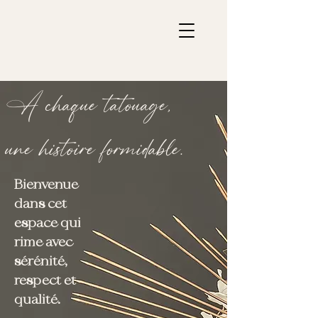
A chaque tatouage,
une histoire formidable.
Bienvenue
dans cet
espace qui
rime avec
sérénité,
respect et
qualité.